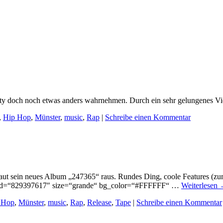
City doch noch etwas anders wahrnehmen. Durch ein sehr gelungenes V
,
Hip Hop
,
Münster
,
music
,
Rap
|
Schreibe einen Kommentar
um haut sein neues Album „247365“ raus. Rundes Ding, coole Features 
m“ id=“829397617″ size=“grande“ bg_color=“#FFFFFF“ …
Weiterlesen
 Hop
,
Münster
,
music
,
Rap
,
Release
,
Tape
|
Schreibe einen Kommentar