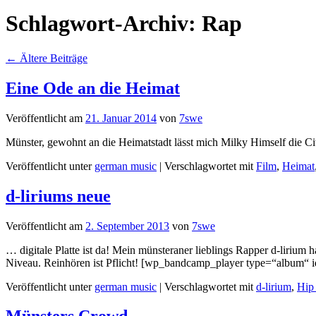
Schlagwort-Archiv:
Rap
←
Ältere Beiträge
Eine Ode an die Heimat
Veröffentlicht am
21. Januar 2014
von
7swe
Münster, gewohnt an die Heimatstadt lässt mich Milky Himself die 
Veröffentlicht unter
german music
|
Verschlagwortet mit
Film
,
Heimat
d-liriums neue
Veröffentlicht am
2. September 2013
von
7swe
… digitale Platte ist da! Mein münsteraner lieblings Rapper d-liri
Niveau. Reinhören ist Pflicht! [wp_bandcamp_player type=“albu
Veröffentlicht unter
german music
|
Verschlagwortet mit
d-lirium
,
Hip