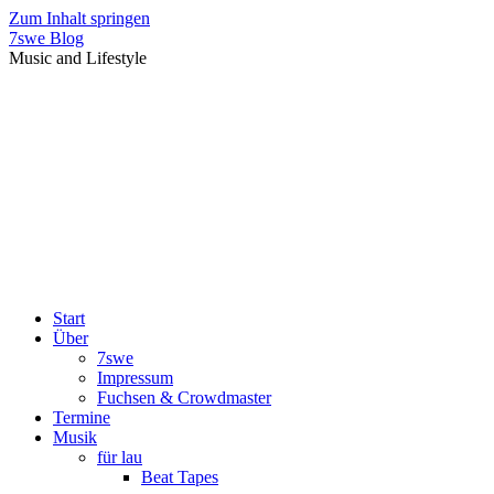
Zum Inhalt springen
7swe Blog
Music and Lifestyle
Start
Über
7swe
Impressum
Fuchsen & Crowdmaster
Termine
Musik
für lau
Beat Tapes