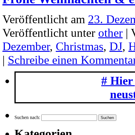
Veröffentlicht unter
other
|
Dezember
,
Christmas
,
DJ
,
H
|
Schreibe einen Kommenta
# Hier
neus
Suchen nach:
Kategorien
german music